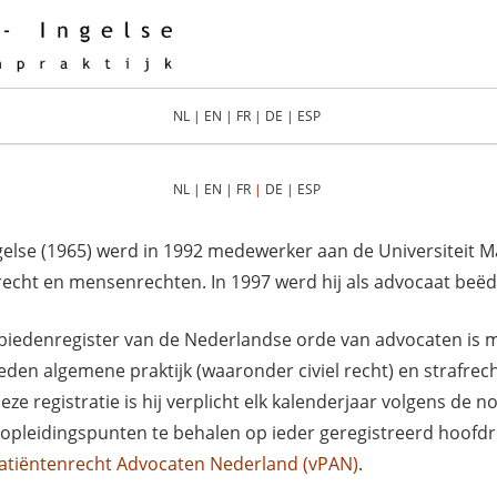
NL
|
EN
|
FR
|
DE
|
ESP
NL
|
EN
|
FR
|
DE
|
ESP
gelse (1965) werd in 1992 medewerker aan de Universiteit M
recht en mensenrechten. In 1997 werd hij als advocaat beëd
biedenregister van de Nederlandse orde van advocaten is m
den algemene praktijk (waaronder civiel recht) en strafrec
ze registratie is hij verplicht elk kalenderjaar volgens d
opleidingspunten te behalen op ieder geregistreerd hoofdre
Patiëntenrecht Advocaten Nederland
(vPAN)
.