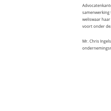
Advocatenkanto
samenwerking tu
weliswaar haar 
voort onder de
Mr. Chris Inge
ondernemingsre