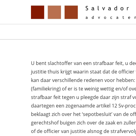
U bent slachtoffer van een strafbaar feit, u 
justitie thuis krijgt waarin staat dat de officie
kan daar verschillende redenen voor hebben: hij
(familiekring) of er is te weinig wettig en/of 
strafbaar feit tegen u pleegde daar zijn straf v
daartegen een zogenaamde artikel 12 Sv-proce
beklaagt zich over het ‘sepotbesluit’ van de of
gerechtshof buigen zich over de zaak en zull
of de officier van justitie alsnog de strafver