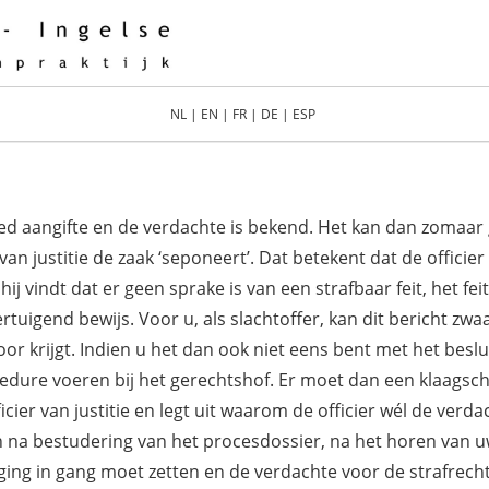
NL
|
EN
|
FR
|
DE
|
ESP
deed aangifte en de verdachte is bekend. Het kan dan zomaar 
r van justitie de zaak ‘seponeert’. Dat betekent dat de officie
 vindt dat er geen sprake is van een strafbaar feit, het feit
overtuigend bewijs. Voor u, als slachtoffer, kan dit bericht z
oor krijgt. Indien u het dan ook niet eens bent met het beslui
dure voeren bij het gerechtshof. Er moet dan een klaagschr
ficier van justitie en legt uit waarom de officier wél de ver
en na bestudering van het procesdossier, na het horen van u
volging in gang moet zetten en de verdachte voor de strafrec