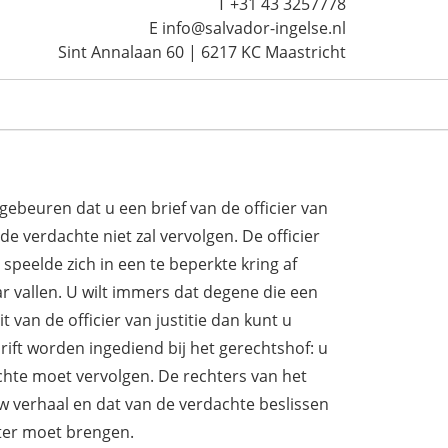
T +31 43 3257778
E info@salvador-ingelse.nl
Sint Annalaan 60 | 6217 KC Maastricht
gebeuren dat u een brief van de officier van
r de verdachte niet zal vervolgen. De officier
 speelde zich in een te beperkte kring af
waar vallen. U wilt immers dat degene die een
t van de officier van justitie dan kunt u
ift worden ingediend bij het gerechtshof: u
dachte moet vervolgen. De rechters van het
w verhaal en dat van de verdachte beslissen
hter moet brengen.