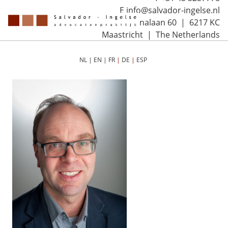
E info@salvador-ingelse.nl
Sint Annalaan 60 | 6217 KC
Maastricht | The Netherlands
NL
|
EN
|
FR
|
DE
|
ESP