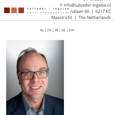
E info@salvador-ingelse.nl
Sint Annalaan 60 | 6217 KC
Maastricht | The Netherlands
NL
|
EN
|
FR
|
DE
|
ESP